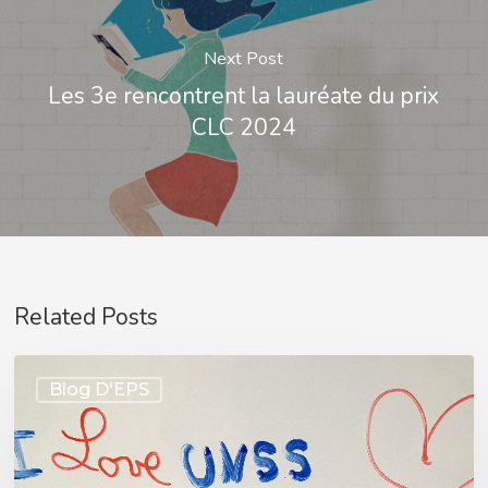
Next Post
Les 3e rencontrent la lauréate du prix
CLC 2024
Related Posts
AS:
Blog D'EPS
clap
de
fin