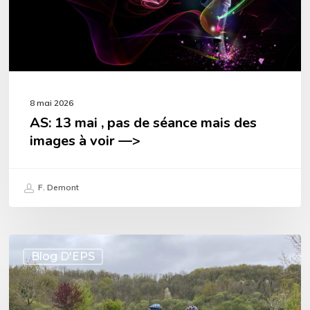
séance
mais
des
images
8 mai 2026
à
AS: 13 mai , pas de séance mais des
voir
images à voir —>
—
>
F. Demont
Retour
Blog D'EPS
du
Chambon