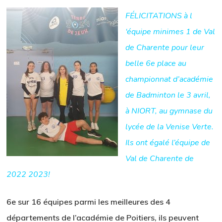
FÉLICITATIONS à l
‘équipe minimes 1 de Val
de Charente pour leur
belle 6e place au
championnat d’académie
de Badminton le 3 avril,
à NIORT, au gymnase du
lycée de la Venise Verte.
Ils ont égalé l’équipe de
Val de Charente de
2022 2023!
6e sur 16 équipes parmi les meilleures des 4
départements de l’académie de Poitiers, ils peuvent