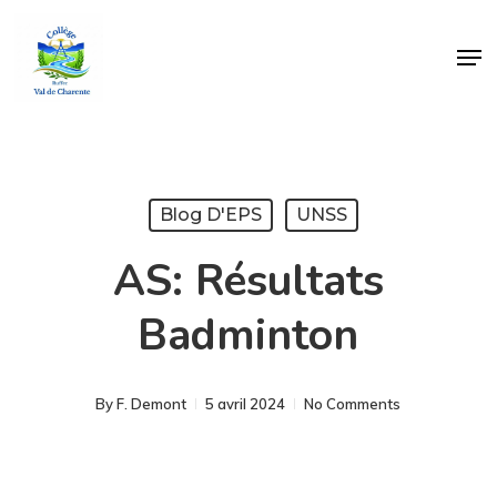
Skip
Men
to
Close
main
Menu
content
Blog D'EPS
UNSS
AS: Résultats
Badminton
By
F. Demont
5 avril 2024
No Comments