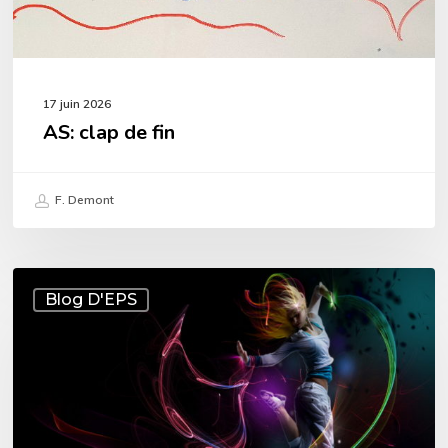
17 juin 2026
AS: clap de fin
F. Demont
AS:
Blog D'EPS
13
mai
,
pas
de