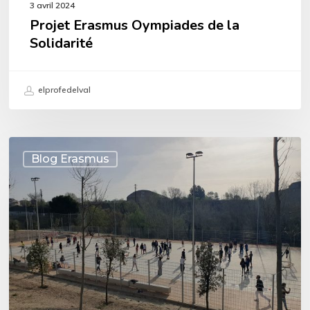
3 avril 2024
Projet Erasmus Oympiades de la
Solidarité
elprofedelval
Erasmus,
Blog Erasmus
Igualada,
Olympiades
de
la
Solidarité,
jour
5