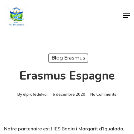
Skip
Men
to
Close
main
Menu
content
Blog Erasmus
Erasmus Espagne
By
elprofedelval
6 décembre 2020
No Comments
Notre partenaire est l’IES Badia i Margarit d’Igualada,