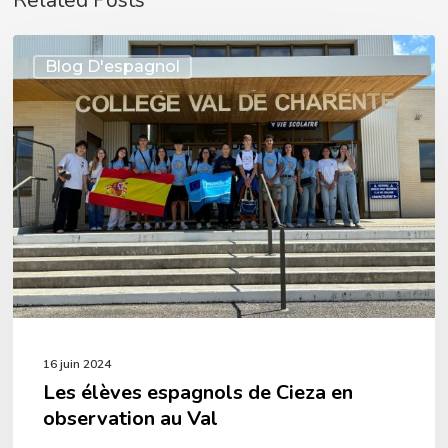
Related Posts
Les
Blog D'espagnol
élèves
espagnols
de
Cieza
en
observation
au
Val
16 juin 2024
Les élèves espagnols de Cieza en
observation au Val