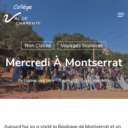
Skip
Men
to
Close
main
Menu
content
Non Classé
Voyages Scolaires
Mercredi À Montserrat
By
Espace créations
9 avril 2025
No Comments
Aujourd’hui on a visité la Basilique de Montserrat et on