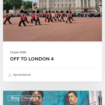
4
10 juin 2026
OFF TO LONDON 4
elprofedelval
OFF
Blog D'Anglais
TO