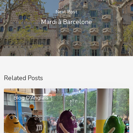
Next Post
Mardi à Barcelone
Related Posts
OFF
Blog D'Anglais
TO
LONDON
LAST
DAY