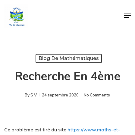
Skip
Men
to
Close
main
Menu
content
Blog De Mathématiques
Recherche En 4ème
By
S V
24 septembre 2020
No Comments
Ce problème est tiré du site
https://www.maths-et-