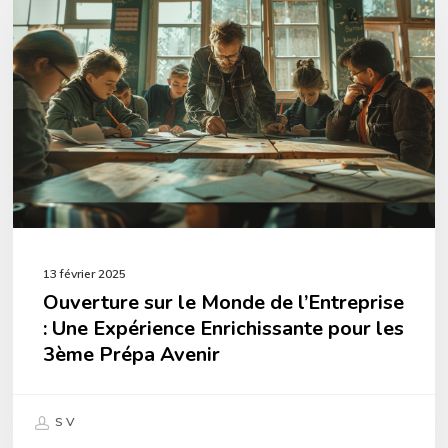
le
Monde
de
l’Entreprise
:
Une
Expérience
Enrichissante
13 février 2025
pour
Ouverture sur le Monde de l’Entreprise
les
: Une Expérience Enrichissante pour les
3ème
3ème Prépa Avenir
Prépa
Avenir
S V