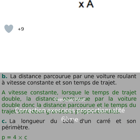
+9
Previous Post
Correction exercices proportionnalité
6ème