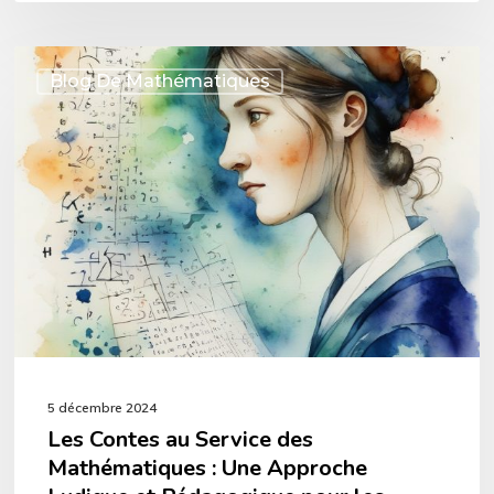
Les
Blog De Mathématiques
Contes
au
Service
des
Mathématiques
:
Une
Approche
Ludique
5 décembre 2024
et
Les Contes au Service des
Pédagogique
Mathématiques : Une Approche
pour